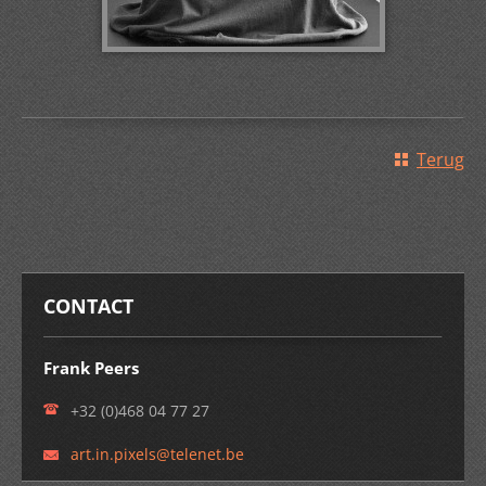
Terug
CONTACT
Frank Peers
+32 (0)468 04 77 27
art.in.p
ixels@te
lenet.be