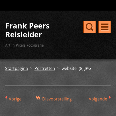
Frank Peers
Reisleider
Art in Pixels Fotografie
Startpagina
>
Portretten
>
website (8).JPG
Vorige
Diavoorstelling
Volgende