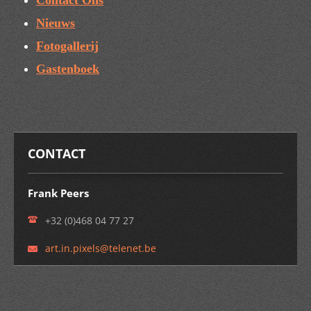
Contact Ons
Nieuws
Fotogallerij
Gastenboek
CONTACT
Frank Peers
+32 (0)468 04 77 27
art.in.p
ixels@te
lenet.be