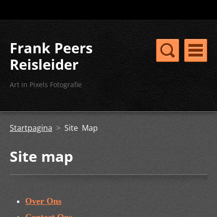
Frank Peers
Reisleider
Art in Pixels Fotografie
Startpagina
>
Site Map
Site map
Over Ons