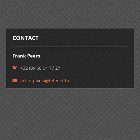
CONTACT
Frank Peers
+32 (0)468 04 77 27
art.in.p
ixels@te
lenet.be